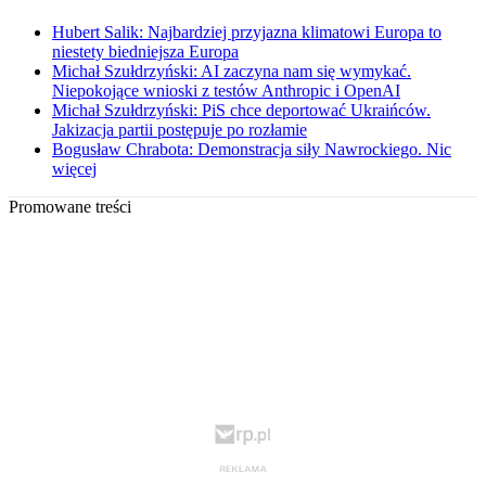
Hubert Salik: Najbardziej przyjazna klimatowi Europa to
niestety biedniejsza Europa
Michał Szułdrzyński: AI zaczyna nam się wymykać.
Niepokojące wnioski z testów Anthropic i OpenAI
Michał Szułdrzyński: PiS chce deportować Ukraińców.
Jakizacja partii postępuje po rozłamie
Bogusław Chrabota: Demonstracja siły Nawrockiego. Nic
więcej
Promowane treści