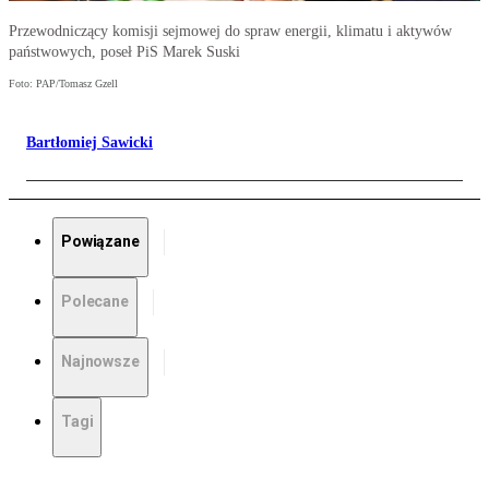
Przewodniczący komisji sejmowej do spraw energii, klimatu i aktywów
państwowych, poseł PiS Marek Suski
Foto: PAP/Tomasz Gzell
Bartłomiej Sawicki
Powiązane
Polecane
Najnowsze
Tagi