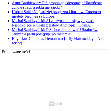
Artur Bartkiewicz: PiS proponując deportacje Ukraińców
„cnotę straci, a rubla nie zarobi”
Hubert Salik: Najbardziej przyjazna klimatowi Europa to
niestety biedniejsza Europa
Michał Szułdrzyński: AI zaczyna nam się wymykać.
Niepokojące wnioski z testów Anthropic i OpenAI
Michał Szułdrzyński: PiS chce deportować Ukraińców.
Jakizacja partii postępuje po rozłamie
Bogusław Chrabota: Demonstracja siły Nawrockiego. Nic
więcej
Promowane treści