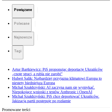
Powiązane
Polecane
Najnowsze
Tagi
Artur Bartkiewicz: PiS proponując deportacje Ukraińców
„cnotę straci, a rubla nie zarobi”
Hubert Salik: Najbardziej przyjazna klimatowi Europa to
niestety biedniejsza Europa
Michał Szułdrzyński: AI zaczyna nam się wymykać.
Niepokojące wnioski z testów Anthropic i OpenAI
Michał Szułdrzyński: PiS chce deportować Ukraińców.
Jakizacja partii postępuje po rozłamie
Promowane treści