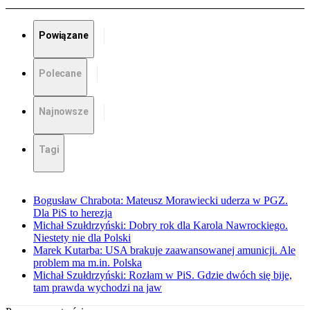
Powiązane
Polecane
Najnowsze
Tagi
Bogusław Chrabota: Mateusz Morawiecki uderza w PGZ.
Dla PiS to herezja
Michał Szułdrzyński: Dobry rok dla Karola Nawrockiego.
Niestety nie dla Polski
Marek Kutarba: USA brakuje zaawansowanej amunicji. Ale
problem ma m.in. Polska
Michał Szułdrzyński: Rozłam w PiS. Gdzie dwóch się bije,
tam prawda wychodzi na jaw