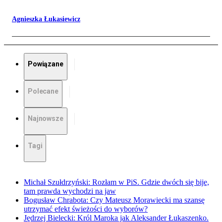
Agnieszka Łukasiewicz
Powiązane
Polecane
Najnowsze
Tagi
Michał Szułdrzyński: Rozłam w PiS. Gdzie dwóch się bije,
tam prawda wychodzi na jaw
Bogusław Chrabota: Czy Mateusz Morawiecki ma szansę
utrzymać efekt świeżości do wyborów?
Jędrzej Bielecki: Król Maroka jak Aleksander Łukaszenko.