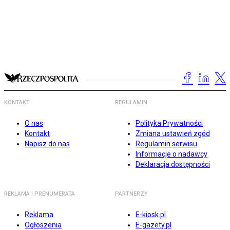
KONTAKT
REGULAMIN
O nas
Polityka Prywatności
Kontakt
Zmiana ustawień zgód
Napisz do nas
Regulamin serwisu
Informacje o nadawcy
Deklaracja dostępności
REKLAMA I PRENUMERATA
PARTNERZY
Reklama
E-kiosk.pl
Ogłoszenia
E-gazety.pl