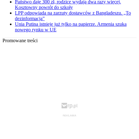
Państwo daje 300 zł, rodzice wydają dwa razy więcej.
Kosztowny powrót do szkoły
LPP odpowiada na zarzuty dostawców z Bangladeszu. „To
dezinformacja”
Unia Putina istnieje już tylko na papierze. Armenia szuka
nowego rynku w UE
Promowane treści