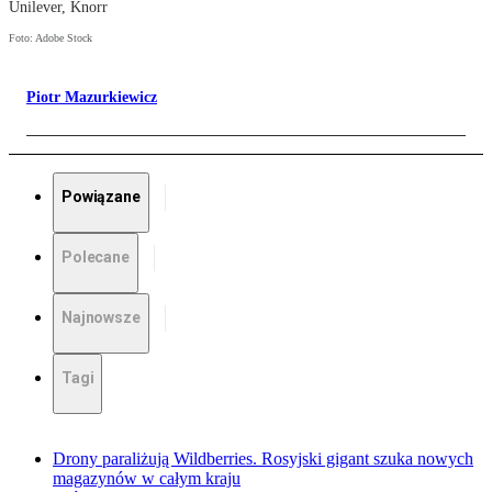
Unilever, Knorr
Foto: Adobe Stock
Piotr Mazurkiewicz
Powiązane
Polecane
Najnowsze
Tagi
Drony paraliżują Wildberries. Rosyjski gigant szuka nowych
magazynów w całym kraju