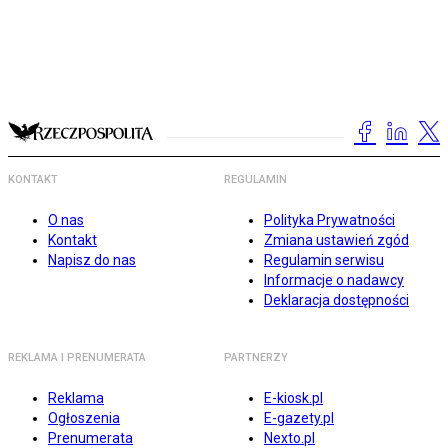
KONTAKT
REGULAMIN
O nas
Polityka Prywatności
Kontakt
Zmiana ustawień zgód
Napisz do nas
Regulamin serwisu
Informacje o nadawcy
Deklaracja dostępności
REKLAMA I PRENUMERATA
PARTNERZY
Reklama
E-kiosk.pl
Ogłoszenia
E-gazety.pl
Prenumerata
Nexto.pl