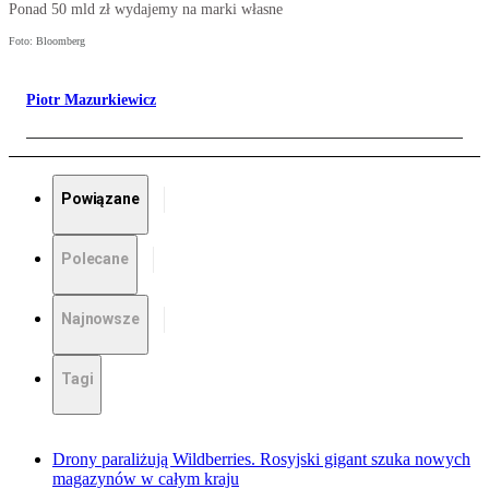
Ponad 50 mld zł wydajemy na marki własne
Foto: Bloomberg
Piotr Mazurkiewicz
Powiązane
Polecane
Najnowsze
Tagi
Drony paraliżują Wildberries. Rosyjski gigant szuka nowych
magazynów w całym kraju