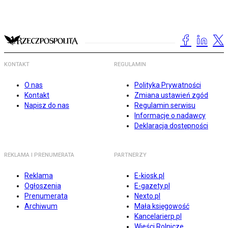
KONTAKT
REGULAMIN
O nas
Polityka Prywatności
Kontakt
Zmiana ustawień zgód
Napisz do nas
Regulamin serwisu
Informacje o nadawcy
Deklaracja dostępności
REKLAMA I PRENUMERATA
PARTNERZY
Reklama
E-kiosk.pl
Ogłoszenia
E-gazety.pl
Prenumerata
Nexto.pl
Archiwum
Mała księgowość
Kancelarierp.pl
Wieści Rolnicze