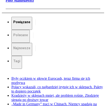
Piotr Mazurkiewicz
Powiązane
Polecane
Najnowsze
Tagi
Były oczkiem w głowie Eurocash, teraz firma się ich
pozbywa
Polacy wskazali, co najbardziej irytuje ich w sklepach. Palety
to dopiero początek
Kradzieży w sklepach mniej, ale problem rośnie. Złodzieje
sięgają po droższy towar
„Made in Germany” traci w Chinach. Niemcy spadają na