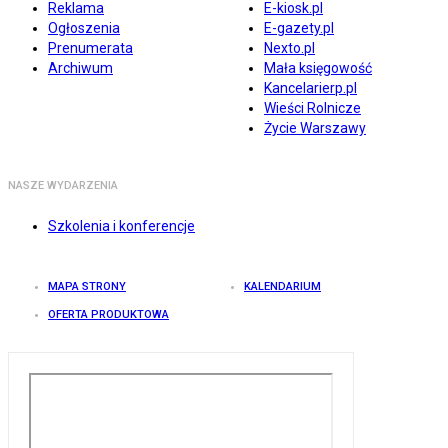
Reklama
E-kiosk.pl
Ogłoszenia
E-gazety.pl
Prenumerata
Nexto.pl
Archiwum
Mała księgowość
Kancelarierp.pl
Wieści Rolnicze
Życie Warszawy
NASZE WYDARZENIA
Szkolenia i konferencje
MAPA STRONY
KALENDARIUM
OFERTA PRODUKTOWA