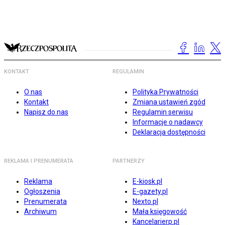
KONTAKT
REGULAMIN
O nas
Polityka Prywatności
Kontakt
Zmiana ustawień zgód
Napisz do nas
Regulamin serwisu
Informacje o nadawcy
Deklaracja dostępności
REKLAMA I PRENUMERATA
PARTNERZY
Reklama
E-kiosk.pl
Ogłoszenia
E-gazety.pl
Prenumerata
Nexto.pl
Archiwum
Mała księgowość
Kancelarierp.pl