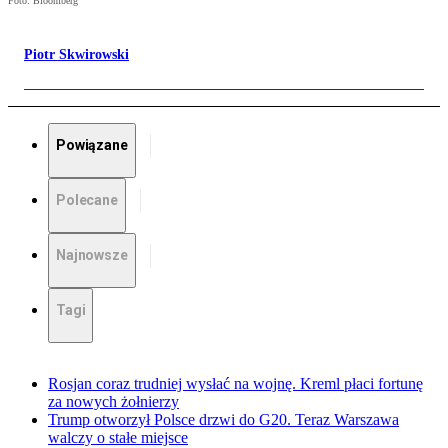
Foto: Bloomberg
Piotr Skwirowski
Powiązane
Polecane
Najnowsze
Tagi
Rosjan coraz trudniej wysłać na wojnę. Kreml płaci fortunę
za nowych żołnierzy
Trump otworzył Polsce drzwi do G20. Teraz Warszawa
walczy o stałe miejsce