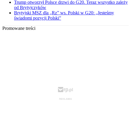
Trump otworzył Polsce drzwi do G20. Teraz wszystko zależy
od Brytyjczyków
Brytyjski MSZ dla „Rz” ws. Polski w G20: „Jesteśmy
świadomi pozycji Polski”
Promowane treści