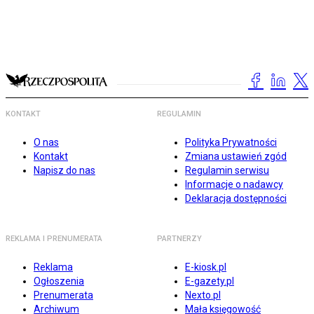
KONTAKT
REGULAMIN
O nas
Polityka Prywatności
Kontakt
Zmiana ustawień zgód
Napisz do nas
Regulamin serwisu
Informacje o nadawcy
Deklaracja dostępności
REKLAMA I PRENUMERATA
PARTNERZY
Reklama
E-kiosk.pl
Ogłoszenia
E-gazety.pl
Prenumerata
Nexto.pl
Archiwum
Mała księgowość