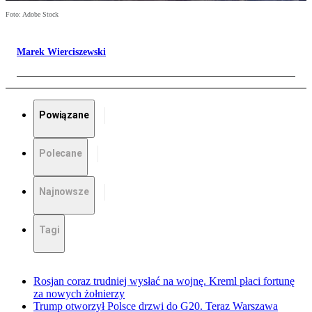
Foto: Adobe Stock
Marek Wierciszewski
Powiązane
Polecane
Najnowsze
Tagi
Rosjan coraz trudniej wysłać na wojnę. Kreml płaci fortunę
za nowych żołnierzy
Trump otworzył Polsce drzwi do G20. Teraz Warszawa