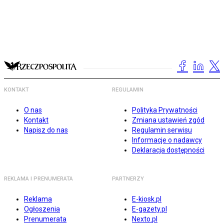
KONTAKT
REGULAMIN
O nas
Polityka Prywatności
Kontakt
Zmiana ustawień zgód
Napisz do nas
Regulamin serwisu
Informacje o nadawcy
Deklaracja dostępności
REKLAMA I PRENUMERATA
PARTNERZY
Reklama
E-kiosk.pl
Ogłoszenia
E-gazety.pl
Prenumerata
Nexto.pl