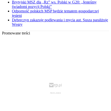
Brytyjski MSZ dla „Rz” ws. Polski w G20: „Jesteśmy
świadomi pozycji Polski”
Odporność polskich MŚP będzie tematem gospodarczej
jesieni
Debreczyn zakazuje podlewania i mycia aut. Susza paraliżuje
Węgry
Promowane treści