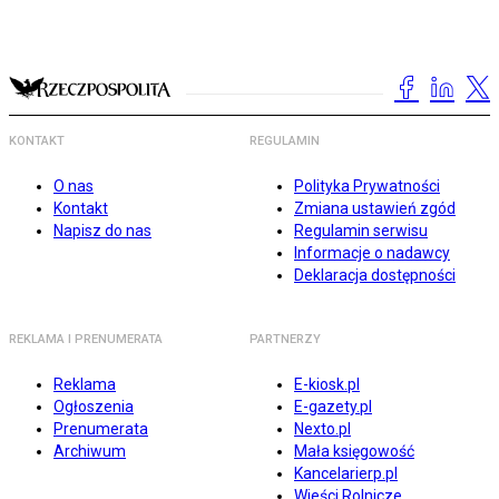
KONTAKT
REGULAMIN
O nas
Polityka Prywatności
Kontakt
Zmiana ustawień zgód
Napisz do nas
Regulamin serwisu
Informacje o nadawcy
Deklaracja dostępności
REKLAMA I PRENUMERATA
PARTNERZY
Reklama
E-kiosk.pl
Ogłoszenia
E-gazety.pl
Prenumerata
Nexto.pl
Archiwum
Mała księgowość
Kancelarierp.pl
Wieści Rolnicze