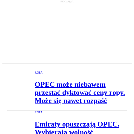
ROPA
OPEC może niebawem
przestać dyktować ceny ropy.
Może się nawet rozpaść
ROPA
Emiraty opuszczają OPEC.
Wybierają wolność