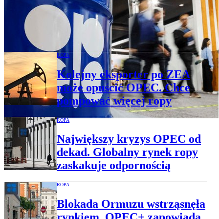
Nadchodzi przełom na rynku ropy.
OPEC+ przyspiesza zwiększanie
produkcji
ROPA
Kolejny eksporter po ZEA
może opuścić OPEC. Chce
pompować więcej ropy
ROPA
Największy kryzys OPEC od
dekad. Globalny rynek ropy
zaskakuje odpornością
ROPA
Blokada Ormuzu wstrząsnęła
rynkiem. OPEC+ zapowiada