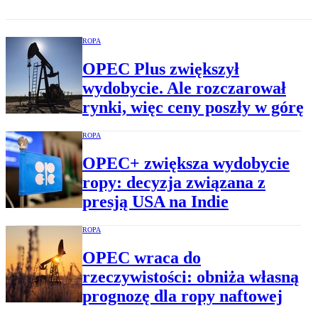
ROPA
OPEC Plus zwiększył
wydobycie. Ale rozczarował
rynki, więc ceny poszły w górę
ROPA
OPEC+ zwiększa wydobycie
ropy: decyzja związana z
presją USA na Indie
ROPA
OPEC wraca do
rzeczywistości: obniża własną
prognozę dla ropy naftowej