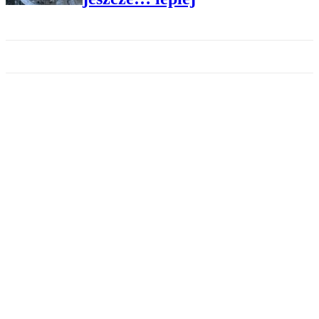
ROPA
Rośnie wydobycie ropy poza
OPEC. To zasługa jednego
kraju
ROPA
Biały Dom wróży z ropy:
większy popyt, mniejsza podaż,
wyższa cena
ROPA
USA nie chcą pozwolić OPEC+