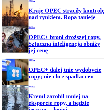
ROPA
Kraje OPEC straciły kontrolę
nad rynkiem. Ropa tanieje
ROPA
OPEC+ broni droższej ropy.
Sztuczna inteligencja obniży
jej cenę
ROPA
OPEC+ dalej tnie wydobycie
ropy; nie chce spadku cen
ROPA
Kreml zarobił mniej na
eksporcie ropy, a będzie
jeszcze… lepiej