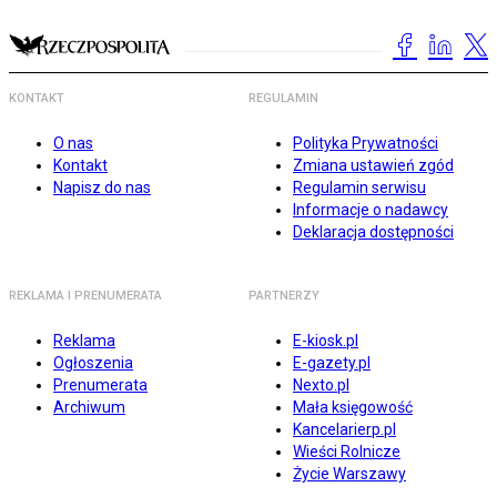
KONTAKT
REGULAMIN
O nas
Polityka Prywatności
Kontakt
Zmiana ustawień zgód
Napisz do nas
Regulamin serwisu
Informacje o nadawcy
Deklaracja dostępności
REKLAMA I PRENUMERATA
PARTNERZY
Reklama
E-kiosk.pl
Ogłoszenia
E-gazety.pl
Prenumerata
Nexto.pl
Archiwum
Mała księgowość
Kancelarierp.pl
Wieści Rolnicze
Życie Warszawy