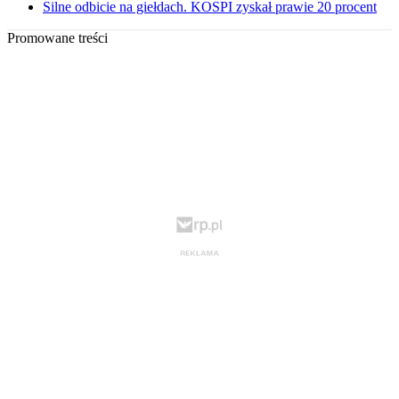
Silne odbicie na giełdach. KOSPI zyskał prawie 20 procent
Promowane treści