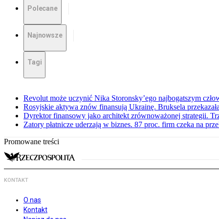
Polecane
Najnowsze
Tagi
Revolut może uczynić Nika Storonsky’ego najbogatszym czło
Rosyjskie aktywa znów finansują Ukrainę. Bruksela przekazała
Dyrektor finansowy jako architekt zrównoważonej strategii. Tr
Zatory płatnicze uderzają w biznes. 87 proc. firm czeka na prz
Promowane treści
KONTAKT
O nas
Kontakt