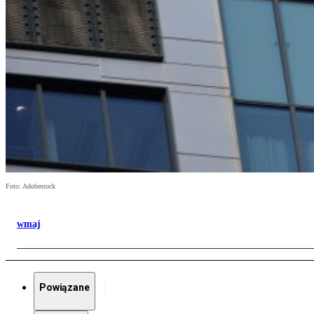
Foto: Adobestock
wmaj
Powiązane