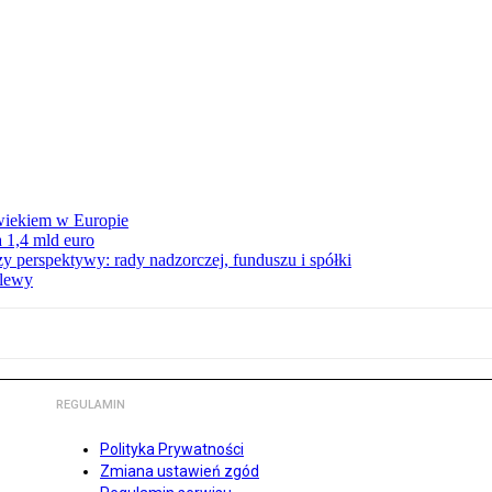
wiekiem w Europie
 1,4 mld euro
zy perspektywy: rady nadzorczej, funduszu i spółki
elewy
REGULAMIN
Polityka Prywatności
Zmiana ustawień zgód