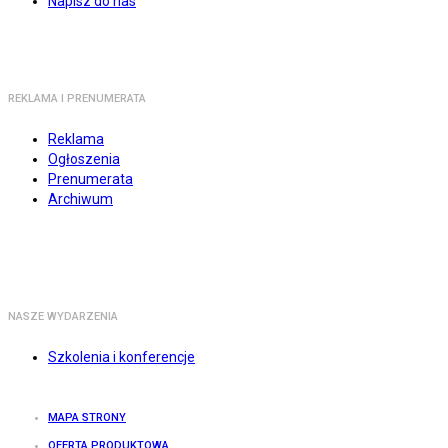
Napisz do nas
REKLAMA I PRENUMERATA
Reklama
Ogłoszenia
Prenumerata
Archiwum
NASZE WYDARZENIA
Szkolenia i konferencje
MAPA STRONY
OFERTA PRODUKTOWA