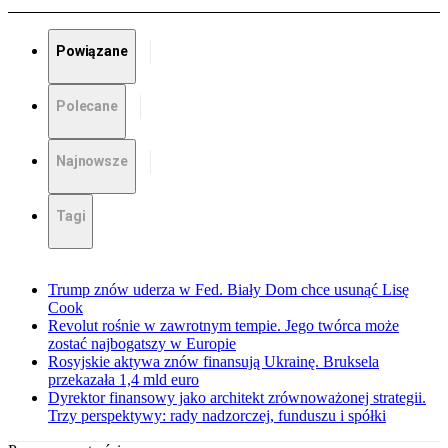
Powiązane
Polecane
Najnowsze
Tagi
Trump znów uderza w Fed. Biały Dom chce usunąć Lisę
Cook
Revolut rośnie w zawrotnym tempie. Jego twórca może
zostać najbogatszy w Europie
Rosyjskie aktywa znów finansują Ukrainę. Bruksela
przekazała 1,4 mld euro
Dyrektor finansowy jako architekt zrównoważonej strategii.
Trzy perspektywy: rady nadzorczej, funduszu i spółki