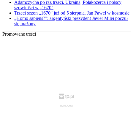
Adamczycha po raz trzeci. Ukraina, Polakożerca i polscy
szowiniści w „1670"
Trzeci sezon „1670” już od 5 sierpnia. Jan Paweł w kosmosie
„Homo sapiens?”: argentyński prezydent Javier Milei poczuł
się urażony
Promowane treści