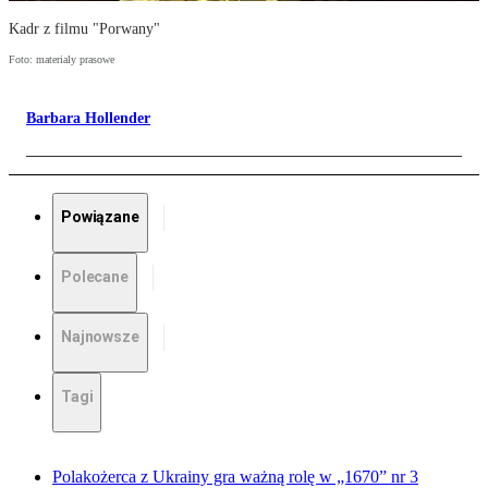
Kadr z filmu "Porwany"
Foto: materialy prasowe
Barbara Hollender
Powiązane
Polecane
Najnowsze
Tagi
Polakożerca z Ukrainy gra ważną rolę w „1670” nr 3