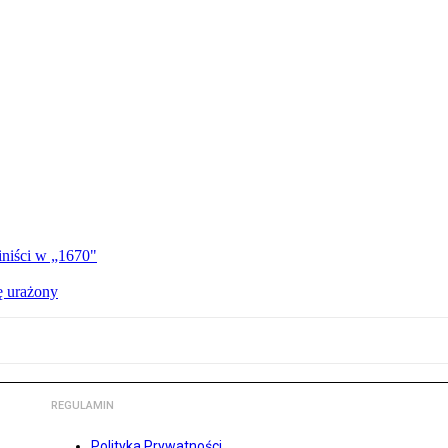
iniści w „1670"
ę urażony
REGULAMIN
Polityka Prywatności