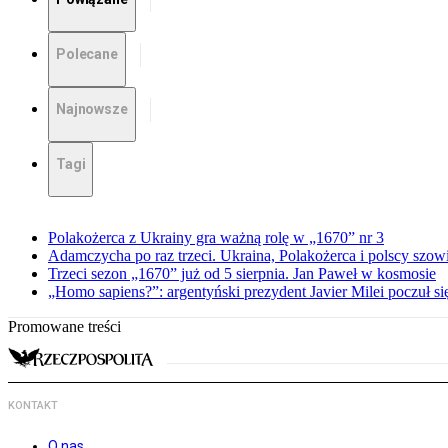
Polecane
Najnowsze
Tagi
Polakożerca z Ukrainy gra ważną rolę w „1670” nr 3
Adamczycha po raz trzeci. Ukraina, Polakożerca i polscy szow
Trzeci sezon „1670” już od 5 sierpnia. Jan Paweł w kosmosie
„Homo sapiens?”: argentyński prezydent Javier Milei poczuł si
Promowane treści
KONTAKT
O nas