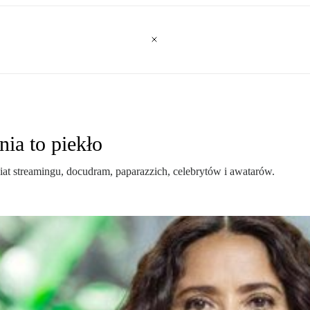
ia to piekło
at streamingu, docudram, paparazzich, celebrytów i awatarów.