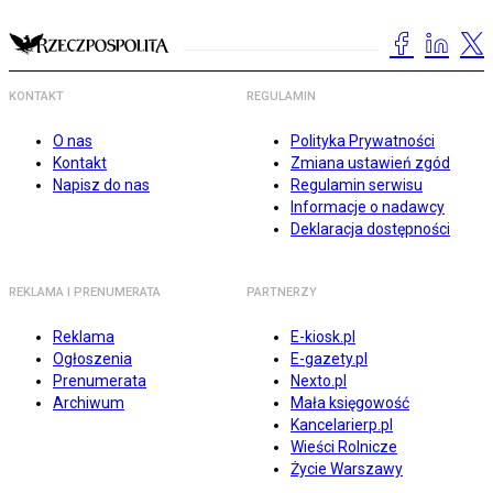
KONTAKT
REGULAMIN
O nas
Polityka Prywatności
Kontakt
Zmiana ustawień zgód
Napisz do nas
Regulamin serwisu
Informacje o nadawcy
Deklaracja dostępności
REKLAMA I PRENUMERATA
PARTNERZY
Reklama
E-kiosk.pl
Ogłoszenia
E-gazety.pl
Prenumerata
Nexto.pl
Archiwum
Mała księgowość
Kancelarierp.pl
Wieści Rolnicze
Życie Warszawy