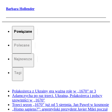
Barbara Hollender
Powiązane
Polecane
Najnowsze
Tagi
Polakożerca z Ukrainy gra ważną rolę w „1670” nr 3
Adamczycha po raz trzeci. Ukraina, Polakożerca i polscy
szowiniści w „1670"
Trzeci sezon „1670” już od 5 sierpnia. Jan Paweł w kosmosie
„Homo sapiens?”: argentyński prezydent Javier Milei poczuł