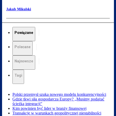
Jakub Mikulski
Powiązane
Polecane
Najnowsze
Tagi
Polski przemysł szuka nowego modelu konkurencyjności
Gdzie tkwi siła gospodarcza Europy? „Musimy podążać
ścieżką integracji”
Kim powinien być lider w branży finansowej
Transakcje w warunkach geopolitycznej niestabilności