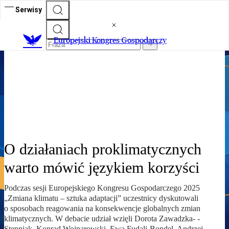
Serwisy
XVIII Europejski Kongres
Europejski Kongres Gospodarczy
Gospodarczy
Siła dialogu o przyszłości Europy
O działaniach proklimatycznych
warto mówić językiem korzyści
Podczas sesji Europejskiego Kongresu Gospodarczego 2025
„Zmiana klimatu – sztuka adaptacji” uczestnicy dyskutowali
o sposobach reagowania na konsekwencje globalnych zmian
klimatycznych. W debacie udział wzięli Dorota Zawadzka- -
Stępniak, Konrad Wojnarowski, Ewa Fudali-Bondel, Andrzej