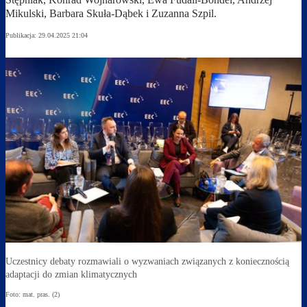
Mikulski, Barbara Skuła-Dąbek i Zuzanna Szpil.
Publikacja:
29.04.2025 21:04
Uczestnicy debaty rozmawiali o wyzwaniach związanych z koniecznością
adaptacji do zmian klimatycznych
Foto: mat. pras. (2)