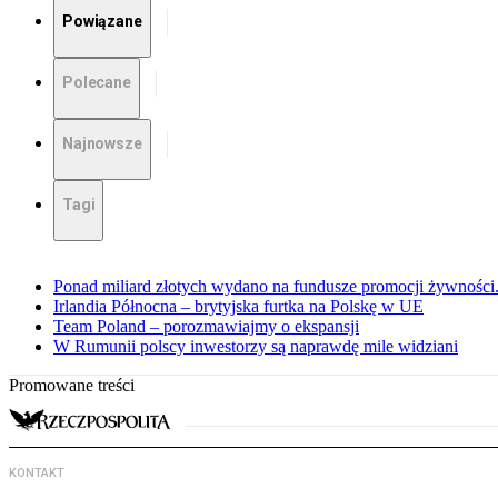
Powiązane
Polecane
Najnowsze
Tagi
Ponad miliard złotych wydano na fundusze promocji żywności.
Irlandia Północna – brytyjska furtka na Polskę w UE
Team Poland – porozmawiajmy o ekspansji
W Rumunii polscy inwestorzy są naprawdę mile widziani
Promowane treści
KONTAKT