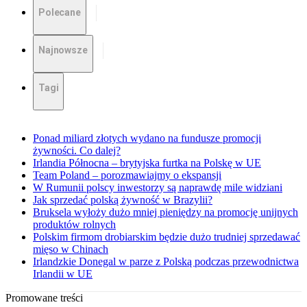
Polecane
Najnowsze
Tagi
Ponad miliard złotych wydano na fundusze promocji
żywności. Co dalej?
Irlandia Północna – brytyjska furtka na Polskę w UE
Team Poland – porozmawiajmy o ekspansji
W Rumunii polscy inwestorzy są naprawdę mile widziani
Jak sprzedać polską żywność w Brazylii?
Bruksela wyłoży dużo mniej pieniędzy na promocję unijnych
produktów rolnych
Polskim firmom drobiarskim będzie dużo trudniej sprzedawać
mięso w Chinach
Irlandzkie Donegal w parze z Polską podczas przewodnictwa
Irlandii w UE
Promowane treści