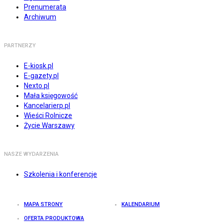
Prenumerata
Archiwum
PARTNERZY
E-kiosk.pl
E-gazety.pl
Nexto.pl
Mała księgowość
Kancelarierp.pl
Wieści Rolnicze
Życie Warszawy
NASZE WYDARZENIA
Szkolenia i konferencje
MAPA STRONY
KALENDARIUM
OFERTA PRODUKTOWA