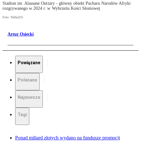
Stadion im. Alassane Outtary - główny obiekt Pucharu Narodów Afryki
rozgrywanego w 2024 r. w Wybrzeżu Kości Słoniowej
Foto: Yelika225
Artur Osiecki
Powiązane
Polecane
Najnowsze
Tagi
Ponad miliard złotych wydano na fundusze promocji