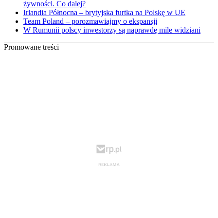
żywności. Co dalej?
Irlandia Północna – brytyjska furtka na Polskę w UE
Team Poland – porozmawiajmy o ekspansji
W Rumunii polscy inwestorzy są naprawdę mile widziani
Promowane treści