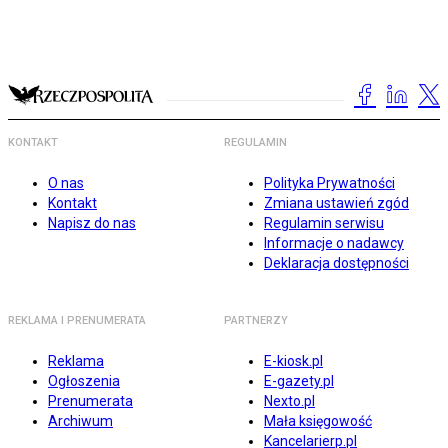
KONTAKT
REGULAMIN
O nas
Polityka Prywatności
Kontakt
Zmiana ustawień zgód
Napisz do nas
Regulamin serwisu
Informacje o nadawcy
Deklaracja dostępności
REKLAMA I PRENUMERATA
PARTNERZY
Reklama
E-kiosk.pl
Ogłoszenia
E-gazety.pl
Prenumerata
Nexto.pl
Archiwum
Mała księgowość
Kancelarierp.pl