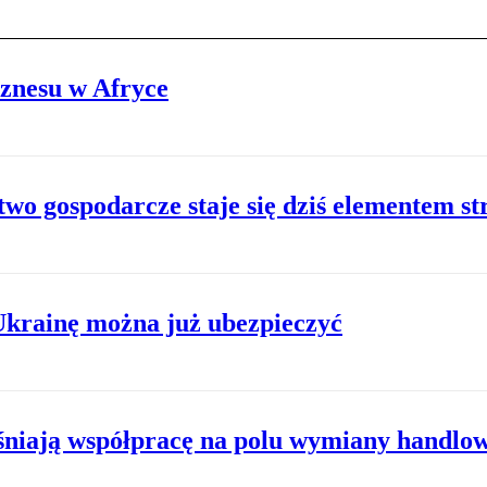
iznesu w Afryce
o gospodarcze staje się dziś elementem str
Ukrainę można już ubezpieczyć
eśniają współpracę na polu wymiany handlo