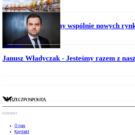
NOWE RYNKI
Szukajmy wspólnie nowych ryn
WYDARZENIA
Janusz Władyczak - Jesteśmy razem z nas
KONTAKT
O nas
Kontakt