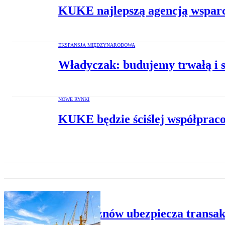
KUKE najlepszą agencją wsparci
EKSPANSJA MIĘDZYNARODOWA
Władyczak: budujemy trwałą i s
NOWE RYNKI
KUKE będzie ściślej współprac
NOWE RYNKI
KUKE znów ubezpiecza transakc