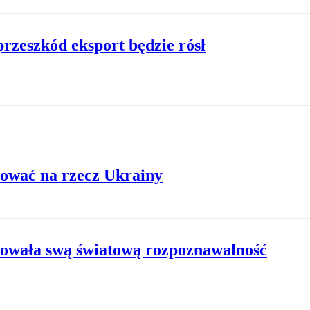
przeszkód eksport będzie rósł
cować na rzecz Ukrainy
wała swą światową rozpoznawalność