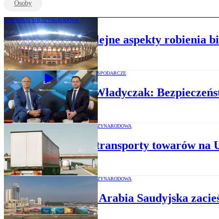
Osoby
EKSPANSJA MIĘDZYNARODOWA
Świat analizuje kolejne aspekty robienia b
WYDARZENIA GOSPODARCZE
Janusz Władyczak: Bezpieczeństw
EKSPANSJA MIĘDZYNARODOWA
Polskie transporty towarów na 
EKSPANSJA MIĘDZYNARODOWA
Polska i Arabia Saudyjska zaci