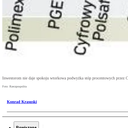
Inwestorom nie daje spokoju wtorkowa podwyżka stóp procentowych przez Ch
Foto: Rzeczpospolita
Konrad Krasuski
Powiązane