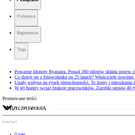
Polecane
Najnowsze
Tagi
Poważne kłopoty Ryanaira. Ponad 260 pilotów składa pozew 
Co dzieje się z fotowoltaiką po 25 latach? Właściciele powinni
Upały wpłyną na rynek nieruchomości. Te domy i mieszkania z
W tej branży wciąż brakuje pracowników. Zarobki sięgają 40 ty
Promowane treści
KONTAKT
O nas