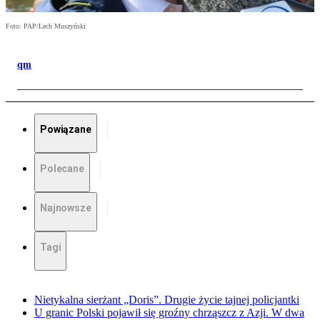
Foto: PAP/Lech Muszyński
qm
Powiązane
Polecane
Najnowsze
Tagi
Nietykalna sierżant „Doris”. Drugie życie tajnej policjantki
U granic Polski pojawił się groźny chrząszcz z Azji. W dwa