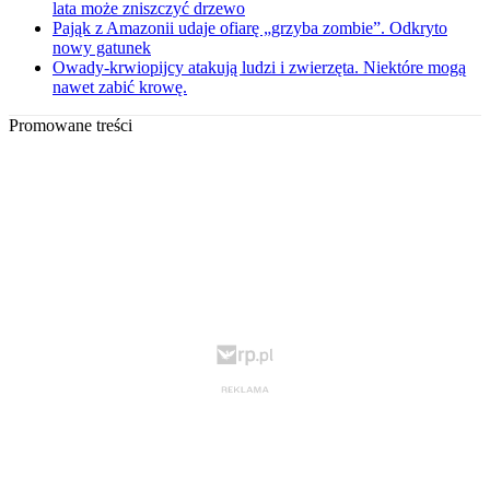
lata może zniszczyć drzewo
Pająk z Amazonii udaje ofiarę „grzyba zombie”. Odkryto
nowy gatunek
Owady-krwiopijcy atakują ludzi i zwierzęta. Niektóre mogą
nawet zabić krowę.
Promowane treści