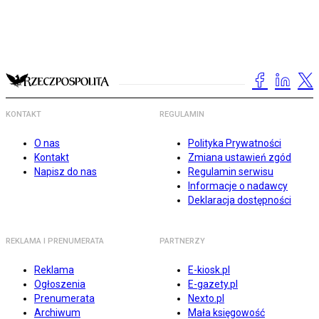
KONTAKT
REGULAMIN
O nas
Polityka Prywatności
Kontakt
Zmiana ustawień zgód
Napisz do nas
Regulamin serwisu
Informacje o nadawcy
Deklaracja dostępności
REKLAMA I PRENUMERATA
PARTNERZY
Reklama
E-kiosk.pl
Ogłoszenia
E-gazety.pl
Prenumerata
Nexto.pl
Archiwum
Mała księgowość