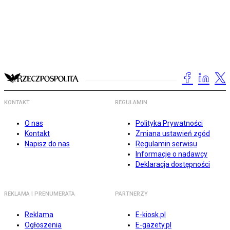
KONTAKT
REGULAMIN
O nas
Polityka Prywatności
Kontakt
Zmiana ustawień zgód
Napisz do nas
Regulamin serwisu
Informacje o nadawcy
Deklaracja dostępności
REKLAMA I PRENUMERATA
PARTNERZY
Reklama
E-kiosk.pl
Ogłoszenia
E-gazety.pl