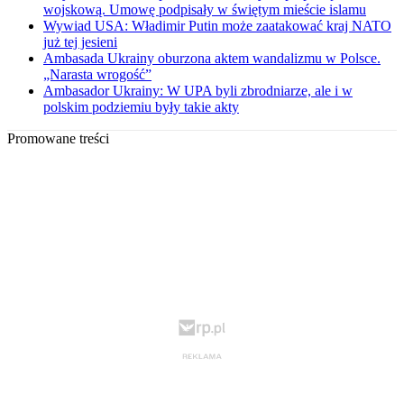
wojskową. Umowę podpisały w świętym mieście islamu
Wywiad USA: Władimir Putin może zaatakować kraj NATO
już tej jesieni
Ambasada Ukrainy oburzona aktem wandalizmu w Polsce.
„Narasta wrogość”
Ambasador Ukrainy: W UPA byli zbrodniarze, ale i w
polskim podziemiu były takie akty
Promowane treści