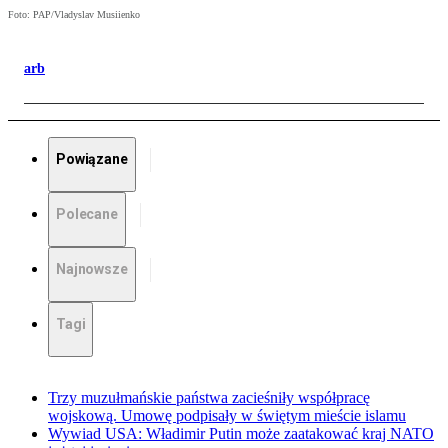
Foto: PAP/Vladyslav Musiienko
arb
Powiązane
Polecane
Najnowsze
Tagi
Trzy muzułmańskie państwa zacieśniły współpracę
wojskową. Umowę podpisały w świętym mieście islamu
Wywiad USA: Władimir Putin może zaatakować kraj NATO