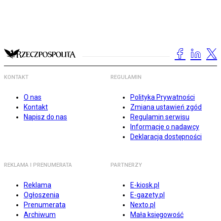
KONTAKT
REGULAMIN
O nas
Polityka Prywatności
Kontakt
Zmiana ustawień zgód
Napisz do nas
Regulamin serwisu
Informacje o nadawcy
Deklaracja dostępności
REKLAMA I PRENUMERATA
PARTNERZY
Reklama
E-kiosk.pl
Ogłoszenia
E-gazety.pl
Prenumerata
Nexto.pl
Archiwum
Mała księgowość