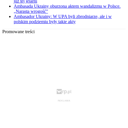
już tej jesieni
Ambasada Ukrainy oburzona aktem wandalizmu w Polsce.
„Narasta wrogość”
Ambasador Ukrainy: W UPA byli zbrodniarze, ale i w
polskim podziemiu były takie akty
Promowane treści