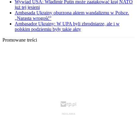
Wywiad USA: Władimir Putin może zaatakować kraj NATO
już tej jesieni
Ambasada Ukrainy oburzona aktem wandalizmu w Polsce.
„Narasta wrogość”
Ambasador Ukrainy: W UPA byli zbrodniarze, ale i w
polskim podziemiu były takie akty
Promowane treści