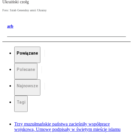
Ukraiński czołg
Foto: Sztab Generalny armii Ukrainy
arb
Powiązane
Polecane
Najnowsze
Tagi
Trzy muzułmańskie państwa zacieśniły współpracę
wojskową. Umowę podpisały w świętym mieście islamu