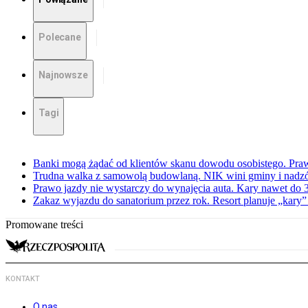
Polecane
Najnowsze
Tagi
Banki mogą żądać od klientów skanu dowodu osobistego. Praw
Trudna walka z samowolą budowlaną. NIK wini gminy i nadzór
Prawo jazdy nie wystarczy do wynajęcia auta. Kary nawet do 30
Zakaz wyjazdu do sanatorium przez rok. Resort planuje „kary”
Promowane treści
KONTAKT
O nas