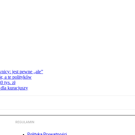
nicy: jest pewne „ale”
, a te polityków
 tys. zł
 dla kuracjuszy
REGULAMIN
Polityka Prywatności