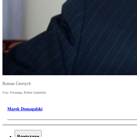
Roman Giertych
Foto: Fotorzepa, Robert Gardziński
Marek Domagalski
Powiązane