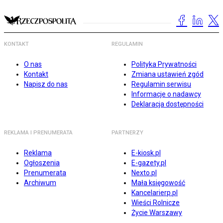
KONTAKT
REGULAMIN
O nas
Polityka Prywatności
Kontakt
Zmiana ustawień zgód
Napisz do nas
Regulamin serwisu
Informacje o nadawcy
Deklaracja dostępności
REKLAMA I PRENUMERATA
PARTNERZY
Reklama
E-kiosk.pl
Ogłoszenia
E-gazety.pl
Prenumerata
Nexto.pl
Archiwum
Mała księgowość
Kancelarierp.pl
Wieści Rolnicze
Życie Warszawy