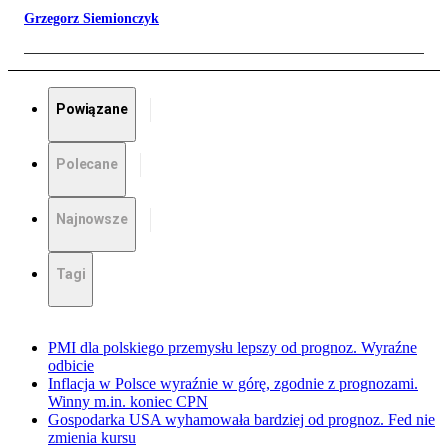
Grzegorz Siemionczyk
Powiązane
Polecane
Najnowsze
Tagi
PMI dla polskiego przemysłu lepszy od prognoz. Wyraźne
odbicie
Inflacja w Polsce wyraźnie w górę, zgodnie z prognozami.
Winny m.in. koniec CPN
Gospodarka USA wyhamowała bardziej od prognoz. Fed nie
zmienia kursu