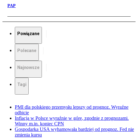
PAP
Powiązane
Polecane
Najnowsze
Tagi
PMI dla polskiego przemysłu lepszy od prognoz. Wyraźne
odbicie
Inflacja w Polsce wyraźnie w górę, zgodnie z prognozami.
Winny m.in. koniec CPN
Gospodarka USA wyhamowała bardziej od prognoz. Fed nie
zmienia kursu