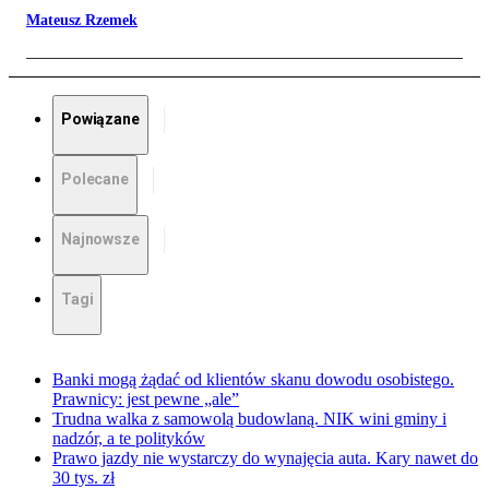
Mateusz Rzemek
Powiązane
Polecane
Najnowsze
Tagi
Banki mogą żądać od klientów skanu dowodu osobistego.
Prawnicy: jest pewne „ale”
Trudna walka z samowolą budowlaną. NIK wini gminy i
nadzór, a te polityków
Prawo jazdy nie wystarczy do wynajęcia auta. Kary nawet do
30 tys. zł