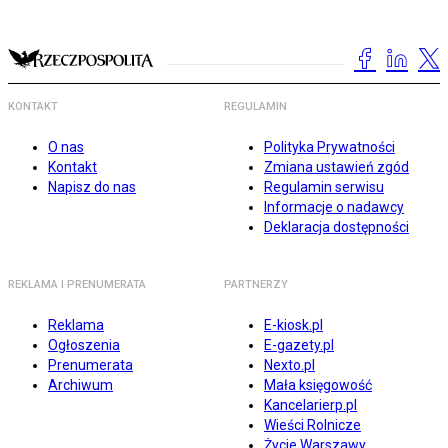
KONTAKT
REGULAMIN
O nas
Polityka Prywatności
Kontakt
Zmiana ustawień zgód
Napisz do nas
Regulamin serwisu
Informacje o nadawcy
Deklaracja dostępności
REKLAMA I PRENUMERATA
PARTNERZY
Reklama
E-kiosk.pl
Ogłoszenia
E-gazety.pl
Prenumerata
Nexto.pl
Archiwum
Mała księgowość
Kancelarierp.pl
Wieści Rolnicze
Życie Warszawy