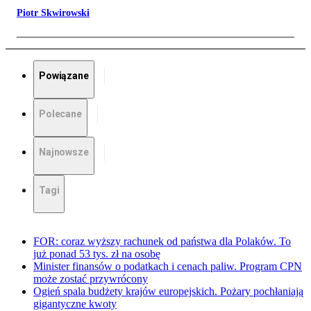
Piotr Skwirowski
Powiązane
Polecane
Najnowsze
Tagi
FOR: coraz wyższy rachunek od państwa dla Polaków. To
już ponad 53 tys. zł na osobę
Minister finansów o podatkach i cenach paliw. Program CPN
może zostać przywrócony
Ogień spala budżety krajów europejskich. Pożary pochłaniają
gigantyczne kwoty