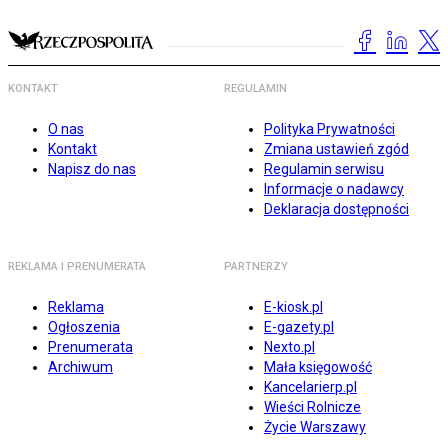
KONTAKT
REGULAMIN
O nas
Polityka Prywatności
Kontakt
Zmiana ustawień zgód
Napisz do nas
Regulamin serwisu
Informacje o nadawcy
Deklaracja dostępności
REKLAMA I PRENUMERATA
PARTNERZY
Reklama
E-kiosk.pl
Ogłoszenia
E-gazety.pl
Prenumerata
Nexto.pl
Archiwum
Mała księgowość
Kancelarierp.pl
Wieści Rolnicze
Życie Warszawy