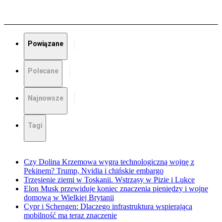
Powiązane
Polecane
Najnowsze
Tagi
Czy Dolina Krzemowa wygra technologiczną wojnę z
Pekinem? Trump, Nvidia i chińskie embargo
Trzęsienie ziemi w Toskanii. Wstrząsy w Pizie i Lukce
Elon Musk przewiduje koniec znaczenia pieniędzy i wojnę
domową w Wielkiej Brytanii
Cypr i Schengen: Dlaczego infrastruktura wspierająca
mobilność ma teraz znaczenie