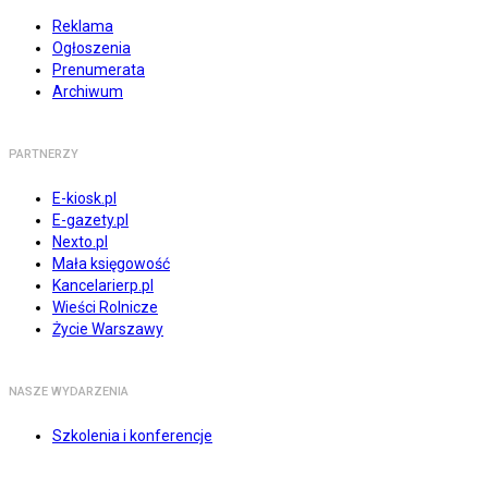
Reklama
Ogłoszenia
Prenumerata
Archiwum
PARTNERZY
E-kiosk.pl
E-gazety.pl
Nexto.pl
Mała księgowość
Kancelarierp.pl
Wieści Rolnicze
Życie Warszawy
NASZE WYDARZENIA
Szkolenia i konferencje