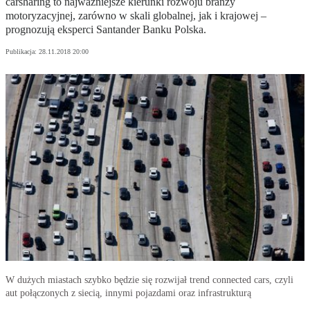
carsharing to najważniejsze kierunki rozwoju branży
motoryzacyjnej, zarówno w skali globalnej, jak i krajowej –
prognozują eksperci Santander Banku Polska.
Publikacja:
28.11.2018 20:00
W dużych miastach szybko będzie się rozwijał trend connected cars, czyli
aut połączonych z siecią, innymi pojazdami oraz infrastrukturą