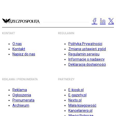
KONTAKT
REGULAMIN
O nas
Polityka Prywatności
Kontakt
Zmiana ustawień zgód
Napisz do nas
Regulamin serwisu
Informacje o nadawcy
Deklaracja dostępności
REKLAMA I PRENUMERATA
PARTNERZY
Reklama
E-kiosk.pl
Ogłoszenia
E-gazety.pl
Prenumerata
Nexto.pl
Archiwum
Mała księgowość
Kancelarierp.pl
Wieści Rolnicze