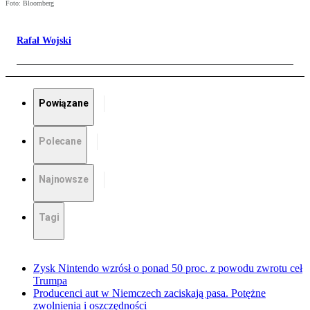
Foto: Bloomberg
Rafał Wojski
Powiązane
Polecane
Najnowsze
Tagi
Zysk Nintendo wzrósł o ponad 50 proc. z powodu zwrotu ceł
Trumpa
Producenci aut w Niemczech zaciskają pasa. Potężne
zwolnienia i oszczędności