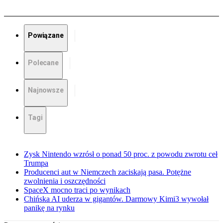
Powiązane
Polecane
Najnowsze
Tagi
Zysk Nintendo wzrósł o ponad 50 proc. z powodu zwrotu ceł
Trumpa
Producenci aut w Niemczech zaciskają pasa. Potężne
zwolnienia i oszczędności
SpaceX mocno traci po wynikach
Chińska AI uderza w gigantów. Darmowy Kimi3 wywołał
panikę na rynku