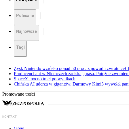
Polecane
Najnowsze
Tagi
Zysk Nintendo wzrósł o ponad 50 proc. z powodu zwrotu ceł
Producenci aut w Niemczech zaciskają pasa. Potężne zwolnieni
SpaceX mocno traci po wynikach
Chińska AI uderza w gigantów. Darmowy Kimi3 wywołał pani
Promowane treści
KONTAKT
O nas