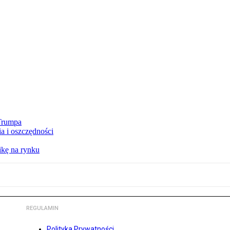
 Trumpa
a i oszczędności
kę na rynku
REGULAMIN
Polityka Prywatności