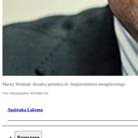
Maciej Woźniak, doradca premiera ds. bezpieczeństwa energetycznego
Foto: Rzeczpospolita, Raf Rafał Guz
Agnieszka Łakoma
Powiązane