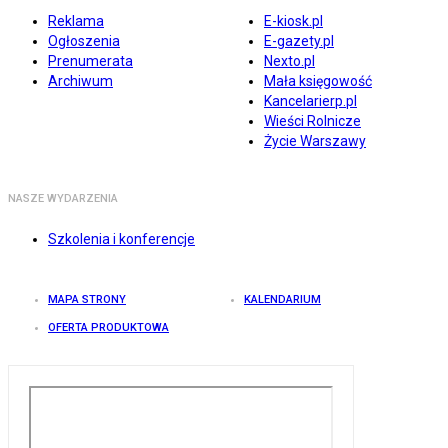
Reklama
E-kiosk.pl
Ogłoszenia
E-gazety.pl
Prenumerata
Nexto.pl
Archiwum
Mała księgowość
Kancelarierp.pl
Wieści Rolnicze
Życie Warszawy
NASZE WYDARZENIA
Szkolenia i konferencje
MAPA STRONY
KALENDARIUM
OFERTA PRODUKTOWA