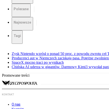
Polecane
Najnowsze
Tagi
Zysk Nintendo wzrósł o ponad 50 proc. z powodu zwrotu ceł
Producenci aut w Niemczech zaciskają pasa. Potężne zwolnieni
SpaceX mocno traci po wynikach
Chińska AI uderza w gigantów. Darmowy Kimi3 wywołał pani
Promowane treści
KONTAKT
O nas