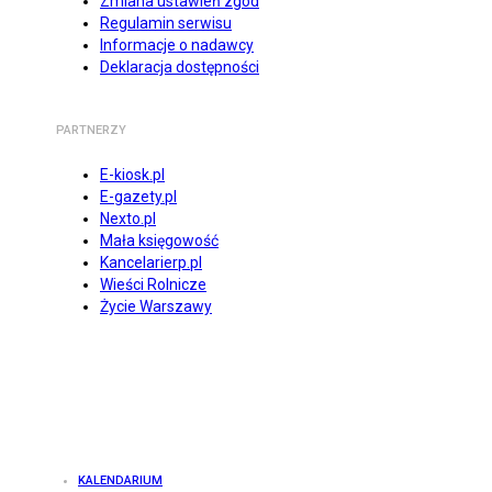
Zmiana ustawień zgód
Regulamin serwisu
Informacje o nadawcy
Deklaracja dostępności
PARTNERZY
E-kiosk.pl
E-gazety.pl
Nexto.pl
Mała księgowość
Kancelarierp.pl
Wieści Rolnicze
Życie Warszawy
KALENDARIUM