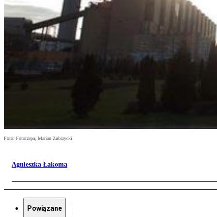
Foto: Fotorzepa, Marian Zubrzycki
Agnieszka Łakoma
Powiązane