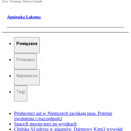
Foto: Fotorzepa, Dariusz Gorajski
Agnieszka Łakoma
Powiązane
Polecane
Najnowsze
Tagi
Producenci aut w Niemczech zaciskają pasa. Potężne
zwolnienia i oszczędności
SpaceX mocno traci po wynikach
Chińska AI uderza w gigantów. Darmowy Kimi3 wywołał