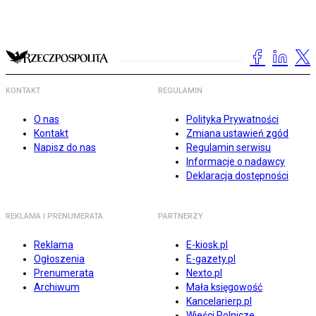
KONTAKT
REGULAMIN
O nas
Polityka Prywatności
Kontakt
Zmiana ustawień zgód
Napisz do nas
Regulamin serwisu
Informacje o nadawcy
Deklaracja dostępności
REKLAMA I PRENUMERATA
PARTNERZY
Reklama
E-kiosk.pl
Ogłoszenia
E-gazety.pl
Prenumerata
Nexto.pl
Archiwum
Mała księgowość
Kancelarierp.pl
Wieści Rolnicze