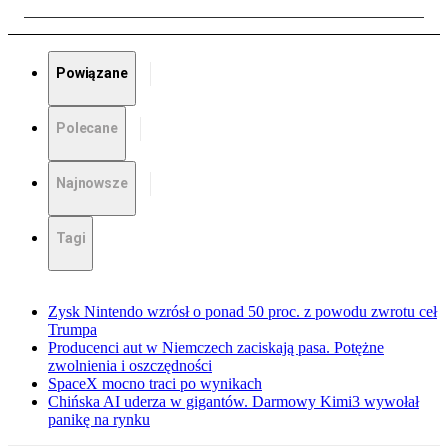
Powiązane
Polecane
Najnowsze
Tagi
Zysk Nintendo wzrósł o ponad 50 proc. z powodu zwrotu ceł
Trumpa
Producenci aut w Niemczech zaciskają pasa. Potężne
zwolnienia i oszczędności
SpaceX mocno traci po wynikach
Chińska AI uderza w gigantów. Darmowy Kimi3 wywołał
panikę na rynku