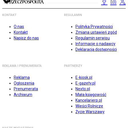
KONTAKT
REGULAMIN
O nas
Polityka Prywatności
Kontakt
Zmiana ustawień zgód
Napisz do nas
Regulamin serwisu
Informacje o nadawcy
Deklaracja dostępności
REKLAMA I PRENUMERATA
PARTNERZY
Reklama
E-kiosk.pl
Ogłoszenia
E-gazety.pl
Prenumerata
Nexto.pl
Archiwum
Mała księgowość
Kancelarierp.pl
Wieści Rolnicze
Życie Warszawy