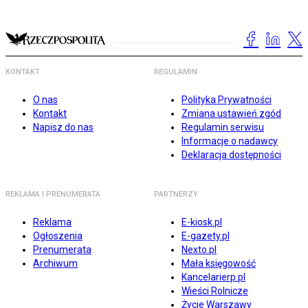
KONTAKT
REGULAMIN
O nas
Polityka Prywatności
Kontakt
Zmiana ustawień zgód
Napisz do nas
Regulamin serwisu
Informacje o nadawcy
Deklaracja dostępności
REKLAMA I PRENUMERATA
PARTNERZY
Reklama
E-kiosk.pl
Ogłoszenia
E-gazety.pl
Prenumerata
Nexto.pl
Archiwum
Mała księgowość
Kancelarierp.pl
Wieści Rolnicze
Życie Warszawy