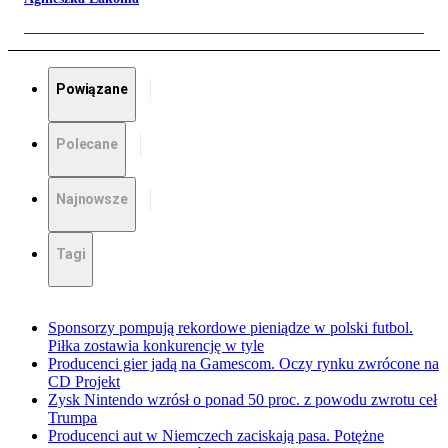
Powiązane
Polecane
Najnowsze
Tagi
Sponsorzy pompują rekordowe pieniądze w polski futbol.
Piłka zostawia konkurencję w tyle
Producenci gier jadą na Gamescom. Oczy rynku zwrócone na
CD Projekt
Zysk Nintendo wzrósł o ponad 50 proc. z powodu zwrotu ceł
Trumpa
Producenci aut w Niemczech zaciskają pasa. Potężne