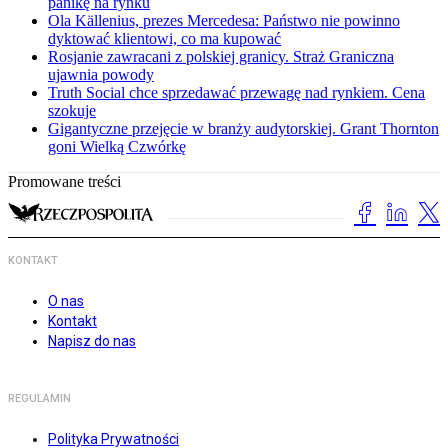
panikę na rynku
Ola Källenius, prezes Mercedesa: Państwo nie powinno
dyktować klientowi, co ma kupować
Rosjanie zawracani z polskiej granicy. Straż Graniczna
ujawnia powody
Truth Social chce sprzedawać przewagę nad rynkiem. Cena
szokuje
Gigantyczne przejęcie w branży audytorskiej. Grant Thornton
goni Wielką Czwórkę
Promowane treści
KONTAKT
O nas
Kontakt
Napisz do nas
REGULAMIN
Polityka Prywatności