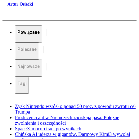
Artur Osiecki
Powiązane
Polecane
Najnowsze
Tagi
Zysk Nintendo wzrósł o ponad 50 proc. z powodu zwrotu ceł
Trumpa
Producenci aut w Niemczech zaciskają pasa. Potężne
zwolnienia i oszczędności
SpaceX mocno traci po wynikach
Chińska AI uderza w gigantów. Darmowy Kimi3 wywołał