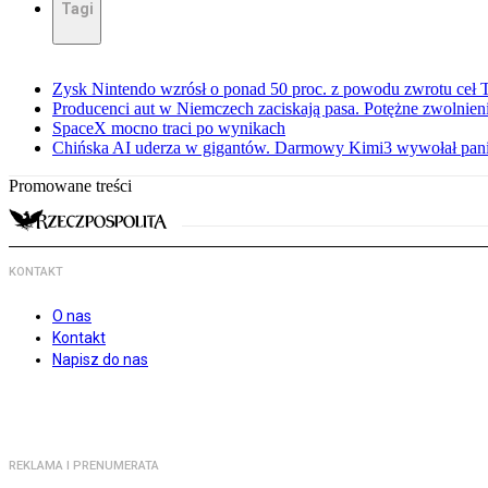
Tagi
Zysk Nintendo wzrósł o ponad 50 proc. z powodu zwrotu ceł
Producenci aut w Niemczech zaciskają pasa. Potężne zwolnieni
SpaceX mocno traci po wynikach
Chińska AI uderza w gigantów. Darmowy Kimi3 wywołał pani
Promowane treści
KONTAKT
O nas
Kontakt
Napisz do nas
REKLAMA I PRENUMERATA