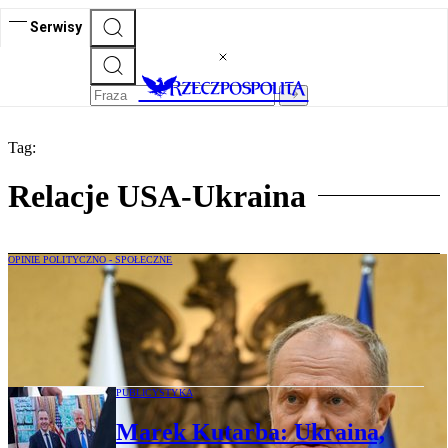
Serwisy
Tag:
Relacje USA-Ukraina
OPINIE POLITYCZNO - SPOŁECZNE
Wojciech Warski: Korzyści ze
współpracy z Ukrainą. Prof. Czaputowicz
oskarża rząd wbrew faktom
PUBLICYSTYKA
Marek Kutarba: Ukraina,