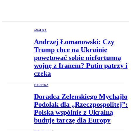
ANALIZA
Andrzej Łomanowski: Czy
Trump chce na Ukrainie
powetować sobie niefortunną
wojnę z Iranem? Putin patrzy i
czeka
POLITYKA
Doradca Zełenskiego Mychajło
Podolak dla „Rzeczpospolitej”:
Polska wspólnie z Ukrainą
buduje tarczę dla Europy