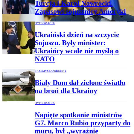
Turcja i Karol Nawrocki.
Zapasowi sojusznicy Ameryki
DYPLOMACJA
Ukraiński dzień na szczycie
Sojuszu. Były minister:
Ukraińcy wcale nie myślą o
NATO
PRZEMYSŁ OBRONNY
Biały Dom dał zielone światło
na broń dla Ukrainy
DYPLOMACJA
Napięte spotkanie ministrów
G7. Marco Rubio przyparty do
muru, był „wyraźnie