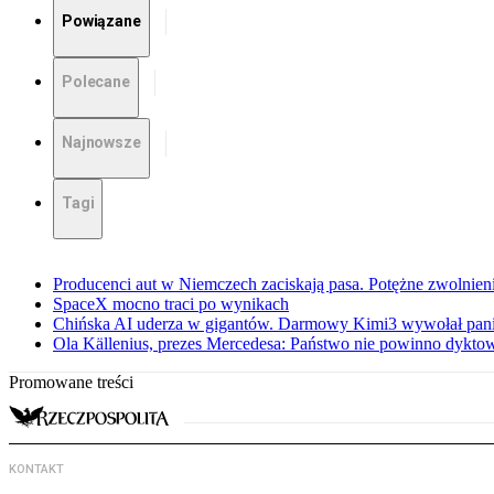
Powiązane
Polecane
Najnowsze
Tagi
Producenci aut w Niemczech zaciskają pasa. Potężne zwolnieni
SpaceX mocno traci po wynikach
Chińska AI uderza w gigantów. Darmowy Kimi3 wywołał pani
Ola Källenius, prezes Mercedesa: Państwo nie powinno dykto
Promowane treści
KONTAKT