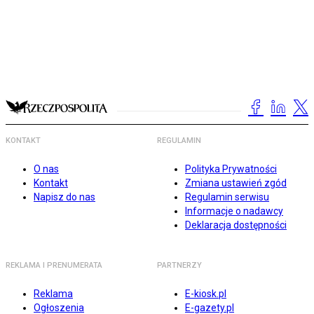
KONTAKT
REGULAMIN
O nas
Polityka Prywatności
Kontakt
Zmiana ustawień zgód
Napisz do nas
Regulamin serwisu
Informacje o nadawcy
Deklaracja dostępności
REKLAMA I PRENUMERATA
PARTNERZY
Reklama
E-kiosk.pl
Ogłoszenia
E-gazety.pl