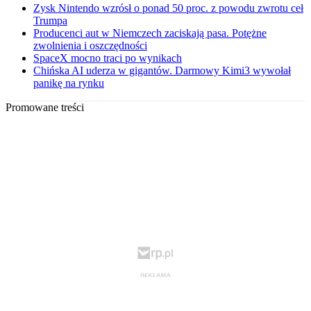
Zysk Nintendo wzrósł o ponad 50 proc. z powodu zwrotu ceł
Trumpa
Producenci aut w Niemczech zaciskają pasa. Potężne
zwolnienia i oszczędności
SpaceX mocno traci po wynikach
Chińska AI uderza w gigantów. Darmowy Kimi3 wywołał
panikę na rynku
Promowane treści